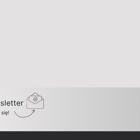
letter
 się!