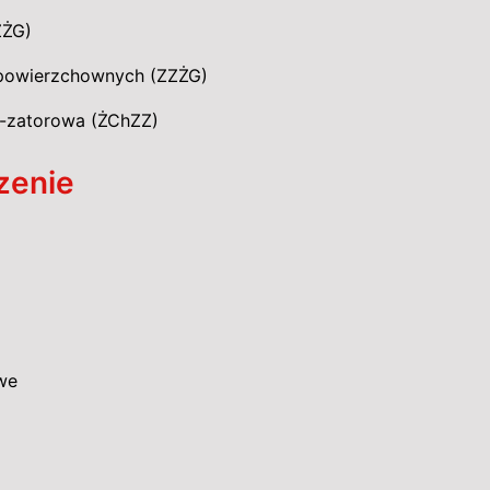
ZŻG)
 powierzchownych (ZZŻG)
-zatorowa (ŻChZZ)
zenie
we