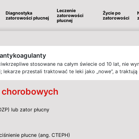
Leczenie
Diagnostyka
Życie po
zatorowości
zatorowości płucnej
zatorowości
płucnej
antykoagulanty
ciwkrzepliwe stosowane na całym świecie od 10 lat, nie wy
 lekarze przestali traktować te leki jako „nowe”, a traktuj
 chorobowych
ZP) lub zator płucny
śnienie płucne (ang. CTEPH)