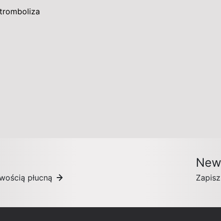
tromboliza
News
owością płucną
Zapisz