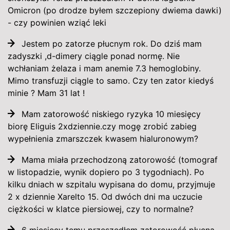
Omicron (po drodze byłem szczepiony dwiema dawki)
- czy powinien wziąć leki
Jestem po zatorze płucnym rok. Do dziś mam
zadyszki ,d-dimery ciągle ponad normę. Nie
wchłaniam żelaza i mam anemie 7.3 hemoglobiny.
Mimo transfuzji ciągle to samo. Czy ten zator kiedyś
minie ? Mam 31 lat !
Mam zatorowość niskiego ryzyka 10 miesięcy
biorę Eliguis 2xdziennie.czy mogę zrobić zabieg
wypełnienia zmarszczek kwasem hialuronowym?
Mama miała przechodzoną zatorowość (tomograf
w listopadzie, wynik dopiero po 3 tygodniach). Po
kilku dniach w szpitalu wypisana do domu, przyjmuje
2 x dziennie Xarelto 15. Od dwóch dni ma uczucie
ciężkości w klatce piersiowej, czy to normalne?