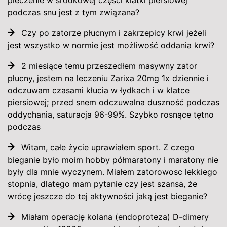
pieczenie w środkowej części klatki piersiowej
podczas snu jest z tym związana?
Czy po zatorze płucnym i zakrzepicy krwi jeżeli
jest wszystko w normie jest możliwość oddania krwi?
2 miesiące temu przeszedłem masywny zator
płucny, jestem na leczeniu Zarixa 20mg 1x dziennie i
odczuwam czasami kłucia w łydkach i w klatce
piersiowej; przed snem odczuwalna duszność podczas
oddychania, saturacja 96-99%. Szybko rosnące tętno
podczas
Witam, całe życie uprawiałem sport. Z czego
bieganie było moim hobby półmaratony i maratony nie
były dla mnie wyczynem. Miałem zatorowosc lekkiego
stopnia, dlatego mam pytanie czy jest szansa, że
wrócę jeszcze do tej aktywności jaką jest bieganie?
Miałam operację kolana (endoproteza) D-dimery