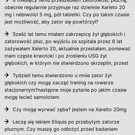
6 miesięcy temu przeszedłem zatorowość płucną,
obecnie regularnie przyjmuje raz dziennie Xarleto 20
mg i nebiwolol 5 mg, pół tabletki. Czy po takim czasie
jest możliwość, aby zator się powtórzył?
Sześć lat temu miałam zakrzepicę żył głębokich i
zatorowość płuc, po wyjściu ze szpitala przez 6 lat
zażywałam Xalerto 20, aktualnie przestałam, ponieważ
mam częste krwotoki i po zrobieniu USG żył
głębokich, w którym nie stwierdzono skrzeplin, przest
Tydzień temu stwierdzono u mnie zator żył
głębokich czy mogę zacząć trening na rowerze
stacjonarnym?następne moje pytanie po jakim czasie
mogę lecieć samolotem
Czy mogę wyrwać zęba? jestem na Xarelto 20mg
Leczę się lekiem Eliquis po przebytym zatorze
płucnym. Czy muszę go odłożyć przed badaniem