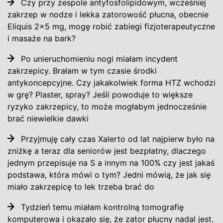
Czy przy zespole antyfosfolipidowym, wcześniej
zakrzep w nodze i lekka zatorowość płucna, obecnie
Eliquis 2x5 mg, mogę robić zabiegi fizjoterapeutyczne
i masaże na bark?
Po unieruchomieniu nogi miałam incydent
zakrzepicy. Brałam w tym czasie środki
antykoncepcyjne. Czy jakakolwiek forma HTZ wchodzi
w grę? Plaster, spray? Jeśli powoduje to większe
ryzyko zakrzepicy, to może mogłabym jednocześnie
brać niewielkie dawki
Przyjmuję cały czas Xalerto od lat najpierw było na
zniżkę a teraz dla seniorów jest bezpłatny, dlaczego
jednym przepisuje na S a innym na 100% czy jest jakaś
podstawa, która mówi o tym? Jedni mówią, że jak się
miało zakrzepicę to lek trzeba brać do
Tydzień temu miałam kontrolną tomografię
komputerowa i okazało się, że zator płucny nadal jest.