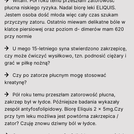
Witam. Pół roku temu przeszłam zatorowość
płucna niskiego ryzyka. Nadal biorę leki ELIQUIS.
Jestem osoba dość młoda więc cały czas szukam
przyczyny zatoru. Ostatnio miewam delikatne bóle w
klatce piersiowej oraz poziom d- dimerów mam 620
przy normie
U mego 15-letniego syna stwierdzono zakrzepicę,
czy może ćwiczyć wysiłkowo, tzn. podnosić ciężary i
grać w piłkę nożną?
Czy po zatorze płucnym mogę stosować
kreatynę?
Pół roku temu przeszłam zatorowość płucna,
zakrzep był w łydce. Późniejsze badania wykazały
zespół antyfosfolipidowy. Biorę Eliquis 2 x 5mg.Czy
przy tym leku możliwa jest powtórna zakrzepica /
zator? Czuję znowu dziwny ból w łydce.