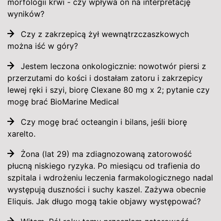
morfologii krwi - czy wpływa on na interpretację
wyników?
Czy z zakrzepicą żył wewnątrzczaszkowych
można iść w góry?
Jestem leczona onkologicznie: nowotwór piersi z
przerzutami do kości i dostałam zatoru i zakrzepicy
lewej ręki i szyi, biorę Clexane 80 mg x 2; pytanie czy
mogę brać BioMarine Medical
Czy mogę brać octeangin i bilans, jeśli biorę
xarelto.
Żona (lat 29) ma zdiagnozowaną zatorowość
płucną niskiego ryzyka. Po miesiącu od trafienia do
szpitala i wdrożeniu leczenia farmakologicznego nadal
występują duszności i suchy kaszel. Zażywa obecnie
Eliquis. Jak długo mogą takie objawy występować?