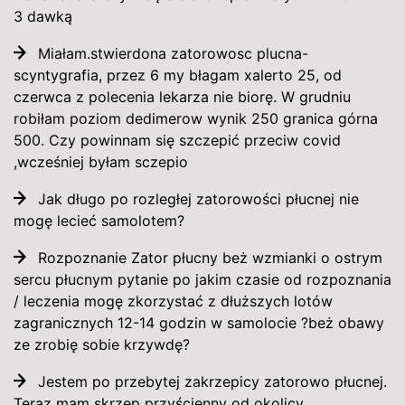
3 dawką
Miałam.stwierdona zatorowosc plucna-
scyntygrafia, przez 6 my błagam xalerto 25, od
czerwca z polecenia lekarza nie biorę. W grudniu
robiłam poziom dedimerow wynik 250 granica górna
500. Czy powinnam się szczepić przeciw covid
,wcześniej byłam sczepio
Jak długo po rozległej zatorowości płucnej nie
mogę lecieć samolotem?
Rozpoznanie Zator płucny beż wzmianki o ostrym
sercu płucnym pytanie po jakim czasie od rozpoznania
/ leczenia mogę zkorzystać z dłuższych lotów
zagranicznych 12-14 godzin w samolocie ?beż obawy
ze zrobię sobie krzywdę?
Jestem po przebytej zakrzepicy zatorowo płucnej.
Teraz mam skrzep przyścienny od okolicy