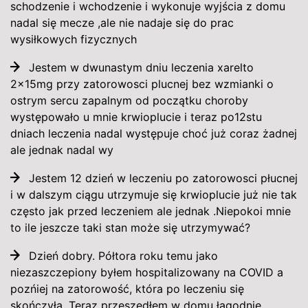
schodzenie i wchodzenie i wykonuje wyjścia z domu
nadal się mecze ,ale nie nadaje się do prac
wysiłkowych fizycznych
Jestem w dwunastym dniu leczenia xarelto
2x15mg przy zatorowosci plucnej bez wzmianki o
ostrym sercu zapalnym od początku choroby
występowało u mnie krwioplucie i teraz po12stu
dniach leczenia nadal występuje choć już coraz żadnej
ale jednak nadal wy
Jestem 12 dzień w leczeniu po zatorowosci płucnej
i w dalszym ciągu utrzymuje się krwioplucie już nie tak
często jak przed leczeniem ale jednak .Niepokoi mnie
to ile jeszcze taki stan może się utrzymywać?
Dzień dobry. Półtora roku temu jako
niezaszczepiony byłem hospitalizowany na COVID a
pozńiej na zatorowość, która po leczeniu się
skończyła. Teraz przeszedłem w domu łagodnie