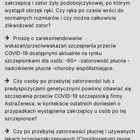
zakrzepicę i zator żyły podobojczykowej, po którym
wystąpił obrzęk ręki. Czy ręka po czasie wróci do
normalnych rozmiarów i czy można całkowicie
zlikwidować zator?
Proszę o zarekomendowanie
wskazań/przeciwwskazań szczepienia przeciw
COVID-19 dostępnymi aktualnie na rynku
szczepionkami dla osób: -60+ -zatorowość płucna -
nadciśnienie płucne -choroby współistniejące.
Czy osoby po przebytej zatorowości lub z
predyspozycjami genetycznymi powinny obawiać się
szczepienia przeciw COVID-19 szczepionką firmy
AstraZeneca, w kontekście ostatnich doniesień o
przypadkach wystąpienia zakrzepicy u osób po tej
szczepionce?
Czy po przebytej zatorowości płucnej i używanych
lekach przeciwzakrzepowych (Clopidrogelum) mogę