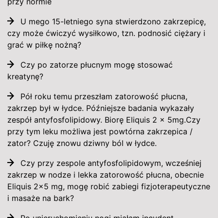
przy normie
U mego 15-letniego syna stwierdzono zakrzepicę,
czy może ćwiczyć wysiłkowo, tzn. podnosić ciężary i
grać w piłkę nożną?
Czy po zatorze płucnym mogę stosować
kreatynę?
Pół roku temu przeszłam zatorowość płucna,
zakrzep był w łydce. Późniejsze badania wykazały
zespół antyfosfolipidowy. Biorę Eliquis 2 x 5mg.Czy
przy tym leku możliwa jest powtórna zakrzepica /
zator? Czuję znowu dziwny ból w łydce.
Czy przy zespole antyfosfolipidowym, wcześniej
zakrzep w nodze i lekka zatorowość płucna, obecnie
Eliquis 2x5 mg, mogę robić zabiegi fizjoterapeutyczne
i masaże na bark?