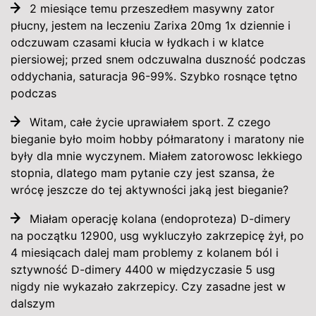
2 miesiące temu przeszedłem masywny zator
płucny, jestem na leczeniu Zarixa 20mg 1x dziennie i
odczuwam czasami kłucia w łydkach i w klatce
piersiowej; przed snem odczuwalna duszność podczas
oddychania, saturacja 96-99%. Szybko rosnące tętno
podczas
Witam, całe życie uprawiałem sport. Z czego
bieganie było moim hobby półmaratony i maratony nie
były dla mnie wyczynem. Miałem zatorowosc lekkiego
stopnia, dlatego mam pytanie czy jest szansa, że
wrócę jeszcze do tej aktywności jaką jest bieganie?
Miałam operację kolana (endoproteza) D-dimery
na początku 12900, usg wykluczyło zakrzepicę żył, po
4 miesiącach dalej mam problemy z kolanem ból i
sztywność D-dimery 4400 w międzyczasie 5 usg
nigdy nie wykazało zakrzepicy. Czy zasadne jest w
dalszym