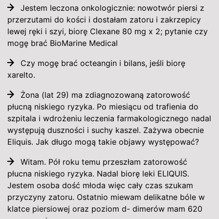
Jestem leczona onkologicznie: nowotwór piersi z
przerzutami do kości i dostałam zatoru i zakrzepicy
lewej ręki i szyi, biorę Clexane 80 mg x 2; pytanie czy
mogę brać BioMarine Medical
Czy mogę brać octeangin i bilans, jeśli biorę
xarelto.
Żona (lat 29) ma zdiagnozowaną zatorowość
płucną niskiego ryzyka. Po miesiącu od trafienia do
szpitala i wdrożeniu leczenia farmakologicznego nadal
występują duszności i suchy kaszel. Zażywa obecnie
Eliquis. Jak długo mogą takie objawy występować?
Witam. Pół roku temu przeszłam zatorowość
płucna niskiego ryzyka. Nadal biorę leki ELIQUIS.
Jestem osoba dość młoda więc cały czas szukam
przyczyny zatoru. Ostatnio miewam delikatne bóle w
klatce piersiowej oraz poziom d- dimerów mam 620