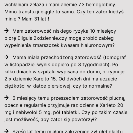
wchłaniam żelaza i mam anemie 7.3 hemoglobiny.
Mimo transfuzji ciągle to samo. Czy ten zator kiedyś
minie ? Mam 31 lat !
Mam zatorowość niskiego ryzyka 10 miesięcy
biorę Eliguis 2xdziennie.czy mogę zrobić zabieg
wypełnienia zmarszczek kwasem hialuronowym?
Mama miała przechodzoną zatorowość (tomograf
w listopadzie, wynik dopiero po 3 tygodniach). Po
kilku dniach w szpitalu wypisana do domu, przyjmuje
2 x dziennie Xarelto 15. Od dwóch dni ma uczucie
ciężkości w klatce piersiowej, czy to normalne?
6 miesięcy temu przeszedłem zatorowość płucną,
obecnie regularnie przyjmuje raz dziennie Xarleto 20
mg i nebiwolol 5 mg, pół tabletki. Czy po takim czasie
jest możliwość, aby zator się powtórzył?
Sześć lat temu miałam zakrzepicę żył głębokich i