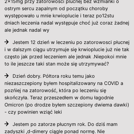
2x15mg przy zatorowosci plucnej bez wzmianki o
ostrym sercu zapalnym od początku choroby
występowało u mnie krwioplucie i teraz po12stu
dniach leczenia nadal występuje choć już coraz żadnej
ale jednak nadal wy
Jestem 12 dzień w leczeniu po zatorowosci płucnej
i w dalszym ciągu utrzymuje się krwioplucie już nie tak
często jak przed leczeniem ale jednak .Niepokoi mnie
to ile jeszcze taki stan może się utrzymywać?
Dzień dobry. Półtora roku temu jako
niezaszczepiony byłem hospitalizowany na COVID a
pozńiej na zatorowość, która po leczeniu się
skończyła. Teraz przeszedłem w domu łagodnie
Omicron (po drodze byłem szczepiony dwiema dawki)
- czy powinien wziąć leki
Jestem po zatorze płucnym rok. Do dziś mam
zadyszki ,d-dimery ciągle ponad normę. Nie