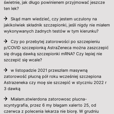
świetnie, jak długo powinienem przyjmować jeszcze
ten lek?
Skąd mam wiedzieć, czy jestem uczulony na
jakikolwiek składnik szczepionki, jeśli nigdy nie miałem
wykonywanych żadnych testów w tym kierunku?
Czy po przebytej zatorowości po szczepieniu
p/COVID szczepionką AstraZeneca można zaszczepić
się drugą dawką szczepionki mRNA? Czy lepiej nie
szczepić się wcale?
w listopadzie 2021 przeszłam masywną
zatorowość płucną pół roku wcześniej szczepiona
Astrazeneka czy moę sie szczepić w styczniu 2022 r
3 dawką
Miałam.stwierdona zatorowosc plucna-
scyntygrafia, przez 6 my błagam xalerto 25, od
czerwca z polecenia lekarza nie biorę. W grudniu