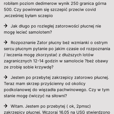
robiłam poziom dedimerow wynik 250 granica górna
500. Czy powinnam się szczepić przeciw covid
,wcześniej byłam sczepio
Jak długo po rozległej zatorowości płucnej nie
mogę lecieć samolotem?
Rozpoznanie Zator płucny beż wzmianki o ostrym
sercu płucnym pytanie po jakim czasie od rozpoznania
/ leczenia mogę zkorzystać z dłuższych lotów
zagranicznych 12-14 godzin w samolocie ?beż obawy
ze zrobię sobie krzywdę?
Jestem po przebytej zakrzepicy zatorowo płucnej.
Teraz mam skrzep przyścienny od okolicy
podkolanowej do więzadła pachwinowego. Czy w tym
stanie mogę ćwiczyć na siłowni?
Witam. Jestem po przebytej ( ok, 2pmsc)
zakrzepicy płucnej. Wczoraj 16.05 na USG stwierdzono