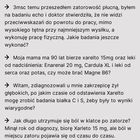
3msc temu przeszedłem zatorowość płucną, byłem
na badaniu echo i doktor stwierdziła, że nie widzi
przeciwwskazań do powrotu do pracy, mimo
wysokiego tętna przy najmniejszym wysiłku, a
wykonuję pracę fizyczną. Jakie badania jeszcze
wykonać?
Moja mama ma 90 lat bierze xarelto 15mg oraz leki
od nadciśnienia: Enarenal 20 mg, Cardula XL i leki od
serca oraz potas, czy może brać Magne B6?
Witam, zdiagnozowali u mnie zakrzepicę żył
głębokich, po jakim czasie od odstawienia Xarelto
mogę zrobić badania białka C i S, żeby były to wyniki
wiarygodne?
Jak długo utrzymuje się ból w klatce po zatorze?
Minął rok od diagnozy, biorę Xarleto 15 mg, ale ból w
miejscu zatoru pojawia się od czasu do czasu.