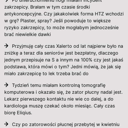
Po unieruchomieniu nogi miałam incydent
zakrzepicy. Brałam w tym czasie środki
antykoncepcyjne. Czy jakakolwiek forma HTZ wchodzi
w grę? Plaster, spray? Jeśli powoduje to większe
ryzyko zakrzepicy, to może mogłabym jednocześnie
brać niewielkie dawki
Przyjmuję cały czas Xalerto od lat najpierw było na
zniżkę a teraz dla seniorów jest bezpłatny, dlaczego
jednym przepisuje na S a innym na 100% czy jest jakaś
podstawa, która mówi o tym? Jedni mówią, że jak się
miało zakrzepicę to lek trzeba brać do
Tydzień temu miałam kontrolną tomografię
komputerowa i okazało się, że zator płucny nadal jest.
Lekarz pierwszego kontaktu nie wie co dalej, a do
kardiologa muszę czekać około miesiąc. Cały czas
biorę Eliqius.
Czy po zatorowości płucnej przebytej w kwietniu