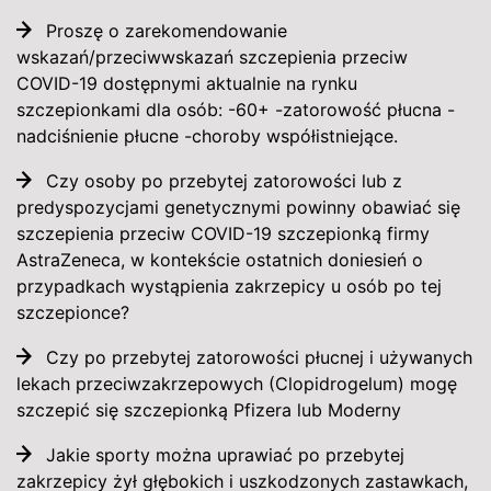
Proszę o zarekomendowanie
wskazań/przeciwwskazań szczepienia przeciw
COVID-19 dostępnymi aktualnie na rynku
szczepionkami dla osób: -60+ -zatorowość płucna -
nadciśnienie płucne -choroby współistniejące.
Czy osoby po przebytej zatorowości lub z
predyspozycjami genetycznymi powinny obawiać się
szczepienia przeciw COVID-19 szczepionką firmy
AstraZeneca, w kontekście ostatnich doniesień o
przypadkach wystąpienia zakrzepicy u osób po tej
szczepionce?
Czy po przebytej zatorowości płucnej i używanych
lekach przeciwzakrzepowych (Clopidrogelum) mogę
szczepić się szczepionką Pfizera lub Moderny
Jakie sporty można uprawiać po przebytej
zakrzepicy żył głębokich i uszkodzonych zastawkach,