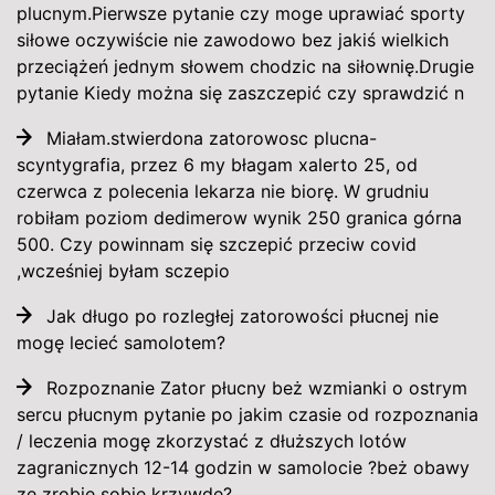
plucnym.Pierwsze pytanie czy moge uprawiać sporty
siłowe oczywiście nie zawodowo bez jakiś wielkich
przeciążeń jednym słowem chodzic na siłownię.Drugie
pytanie Kiedy można się zaszczepić czy sprawdzić n
Miałam.stwierdona zatorowosc plucna-
scyntygrafia, przez 6 my błagam xalerto 25, od
czerwca z polecenia lekarza nie biorę. W grudniu
robiłam poziom dedimerow wynik 250 granica górna
500. Czy powinnam się szczepić przeciw covid
,wcześniej byłam sczepio
Jak długo po rozległej zatorowości płucnej nie
mogę lecieć samolotem?
Rozpoznanie Zator płucny beż wzmianki o ostrym
sercu płucnym pytanie po jakim czasie od rozpoznania
/ leczenia mogę zkorzystać z dłuższych lotów
zagranicznych 12-14 godzin w samolocie ?beż obawy
ze zrobię sobie krzywdę?