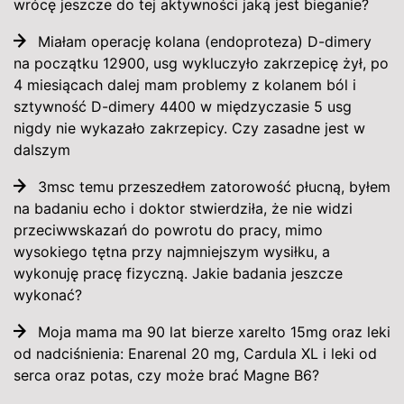
wrócę jeszcze do tej aktywności jaką jest bieganie?
Miałam operację kolana (endoproteza) D-dimery
na początku 12900, usg wykluczyło zakrzepicę żył, po
4 miesiącach dalej mam problemy z kolanem ból i
sztywność D-dimery 4400 w międzyczasie 5 usg
nigdy nie wykazało zakrzepicy. Czy zasadne jest w
dalszym
3msc temu przeszedłem zatorowość płucną, byłem
na badaniu echo i doktor stwierdziła, że nie widzi
przeciwwskazań do powrotu do pracy, mimo
wysokiego tętna przy najmniejszym wysiłku, a
wykonuję pracę fizyczną. Jakie badania jeszcze
wykonać?
Moja mama ma 90 lat bierze xarelto 15mg oraz leki
od nadciśnienia: Enarenal 20 mg, Cardula XL i leki od
serca oraz potas, czy może brać Magne B6?