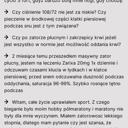
cyclo 3 fort, gdyż bardzo bolą mnie nogi, gdy chodzę.
Czy ciśnienie 108/72 nie jest za niskie? Czy
pieczenie w środkowej części klatki piersiowej
podczas snu jest z tym związana?
Czy po zatorze płucnym i zakrzepicy krwi jeżeli
jest wszystko w normie jest możliwość oddania krwi?
2 miesiące temu przeszedłem masywny zator
płucny, jestem na leczeniu Zarixa 20mg 1x dziennie i
odczuwam czasami kłucia w łydkach i w klatce
piersiowej; przed snem odczuwalna duszność podczas
oddychania, saturacja 96-99%. Szybko rosnące tętno
podczas
Witam, całe życie uprawiałem sport. Z czego
bieganie było moim hobby półmaratony i maratony nie
były dla mnie wyczynem. Miałem zatorowosc lekkiego
stopnia, dlatego mam pytanie czy jest szansa, że