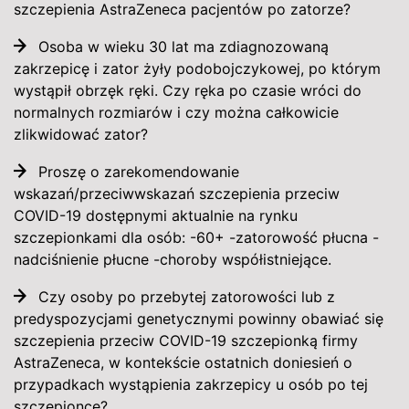
szczepienia AstraZeneca pacjentów po zatorze?
Osoba w wieku 30 lat ma zdiagnozowaną
zakrzepicę i zator żyły podobojczykowej, po którym
wystąpił obrzęk ręki. Czy ręka po czasie wróci do
normalnych rozmiarów i czy można całkowicie
zlikwidować zator?
Proszę o zarekomendowanie
wskazań/przeciwwskazań szczepienia przeciw
COVID-19 dostępnymi aktualnie na rynku
szczepionkami dla osób: -60+ -zatorowość płucna -
nadciśnienie płucne -choroby współistniejące.
Czy osoby po przebytej zatorowości lub z
predyspozycjami genetycznymi powinny obawiać się
szczepienia przeciw COVID-19 szczepionką firmy
AstraZeneca, w kontekście ostatnich doniesień o
przypadkach wystąpienia zakrzepicy u osób po tej
szczepionce?