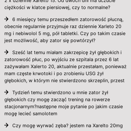
2 x dziennie Xarelto 15. Od dwóch dni ma uczucie
ciężkości w klatce piersiowej, czy to normalne?
6 miesięcy temu przeszedłem zatorowość płucną,
obecnie regularnie przyjmuje raz dziennie Xarleto 20
mg i nebiwolol 5 mg, pół tabletki. Czy po takim czasie
jest możliwość, aby zator się powtórzył?
Sześć lat temu miałam zakrzepicę żył głębokich i
zatorowość płuc, po wyjściu ze szpitala przez 6 lat
zażywałam Xalerto 20, aktualnie przestałam, ponieważ
mam częste krwotoki i po zrobieniu USG żył
głębokich, w którym nie stwierdzono skrzeplin, przest
Tydzień temu stwierdzono u mnie zator żył
głębokich czy mogę zacząć trening na rowerze
stacjonarnym?następne moje pytanie po jakim czasie
mogę lecieć samolotem
Czy mogę wyrwać zęba? jestem na Xarelto 20mg