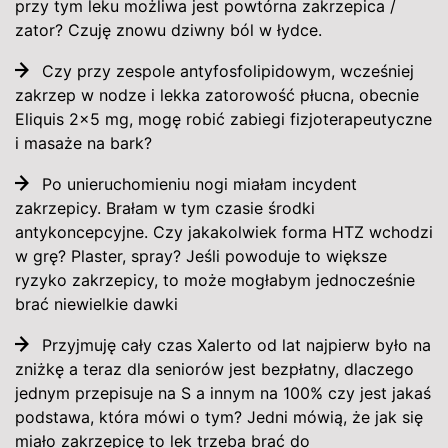
przy tym leku możliwa jest powtórna zakrzepica /
zator? Czuję znowu dziwny ból w łydce.
Czy przy zespole antyfosfolipidowym, wcześniej
zakrzep w nodze i lekka zatorowość płucna, obecnie
Eliquis 2x5 mg, mogę robić zabiegi fizjoterapeutyczne
i masaże na bark?
Po unieruchomieniu nogi miałam incydent
zakrzepicy. Brałam w tym czasie środki
antykoncepcyjne. Czy jakakolwiek forma HTZ wchodzi
w grę? Plaster, spray? Jeśli powoduje to większe
ryzyko zakrzepicy, to może mogłabym jednocześnie
brać niewielkie dawki
Przyjmuję cały czas Xalerto od lat najpierw było na
zniżkę a teraz dla seniorów jest bezpłatny, dlaczego
jednym przepisuje na S a innym na 100% czy jest jakaś
podstawa, która mówi o tym? Jedni mówią, że jak się
miało zakrzepicę to lek trzeba brać do