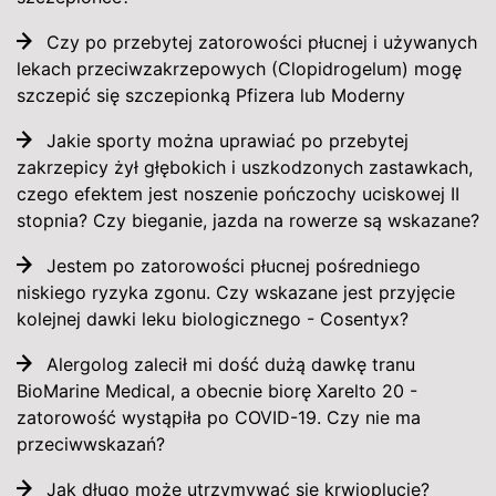
Czy po przebytej zatorowości płucnej i używanych
lekach przeciwzakrzepowych (Clopidrogelum) mogę
szczepić się szczepionką Pfizera lub Moderny
Jakie sporty można uprawiać po przebytej
zakrzepicy żył głębokich i uszkodzonych zastawkach,
czego efektem jest noszenie pończochy uciskowej II
stopnia? Czy bieganie, jazda na rowerze są wskazane?
Jestem po zatorowości płucnej pośredniego
niskiego ryzyka zgonu. Czy wskazane jest przyjęcie
kolejnej dawki leku biologicznego - Cosentyx?
Alergolog zalecił mi dość dużą dawkę tranu
BioMarine Medical, a obecnie biorę Xarelto 20 -
zatorowość wystąpiła po COVID-19. Czy nie ma
przeciwwskazań?
Jak długo może utrzymywać się krwioplucie?