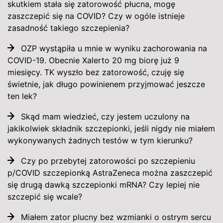
skutkiem stała się zatorowość płucna, mogę
zaszczepić się na COVID? Czy w ogóle istnieje
zasadność takiego szczepienia?
OZP wystąpiła u mnie w wyniku zachorowania na
COVID-19. Obecnie Xalerto 20 mg biorę już 9
miesięcy. TK wyszło bez zatorowość, czuję się
świetnie, jak długo powinienem przyjmować jeszcze
ten lek?
Skąd mam wiedzieć, czy jestem uczulony na
jakikolwiek składnik szczepionki, jeśli nigdy nie miałem
wykonywanych żadnych testów w tym kierunku?
Czy po przebytej zatorowości po szczepieniu
p/COVID szczepionką AstraZeneca można zaszczepić
się drugą dawką szczepionki mRNA? Czy lepiej nie
szczepić się wcale?
Miałem zator plucny bez wzmianki o ostrym sercu