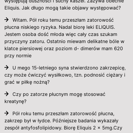
występują duszności i suchy kaszel. Zażywa obecnie
Eliquis. Jak długo mogą takie objawy występować?
Witam. Pół roku temu przeszłam zatorowość
płucna niskiego ryzyka. Nadal biorę leki ELIQUIS.
Jestem osoba dość młoda więc cały czas szukam
przyczyny zatoru. Ostatnio miewam delikatne bóle w
klatce piersiowej oraz poziom d- dimerów mam 620
przy normie
U mego 15-letniego syna stwierdzono zakrzepicę,
czy może ćwiczyć wysiłkowo, tzn. podnosić ciężary i
grać w piłkę nożną?
Czy po zatorze płucnym mogę stosować
kreatynę?
Pół roku temu przeszłam zatorowość płucna,
zakrzep był w łydce. Późniejsze badania wykazały
zespół antyfosfolipidowy. Biorę Eliquis 2 x 5mg.Czy