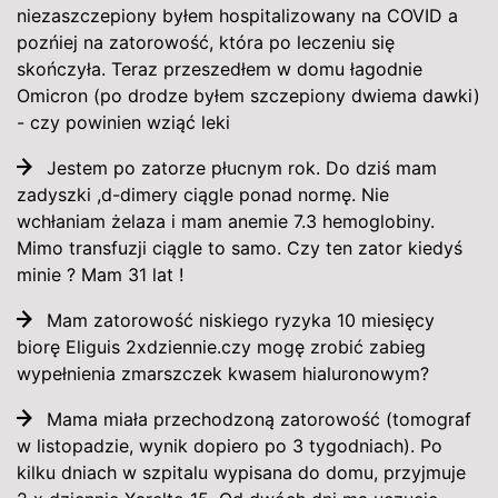
niezaszczepiony byłem hospitalizowany na COVID a
pozńiej na zatorowość, która po leczeniu się
skończyła. Teraz przeszedłem w domu łagodnie
Omicron (po drodze byłem szczepiony dwiema dawki)
- czy powinien wziąć leki
Jestem po zatorze płucnym rok. Do dziś mam
zadyszki ,d-dimery ciągle ponad normę. Nie
wchłaniam żelaza i mam anemie 7.3 hemoglobiny.
Mimo transfuzji ciągle to samo. Czy ten zator kiedyś
minie ? Mam 31 lat !
Mam zatorowość niskiego ryzyka 10 miesięcy
biorę Eliguis 2xdziennie.czy mogę zrobić zabieg
wypełnienia zmarszczek kwasem hialuronowym?
Mama miała przechodzoną zatorowość (tomograf
w listopadzie, wynik dopiero po 3 tygodniach). Po
kilku dniach w szpitalu wypisana do domu, przyjmuje