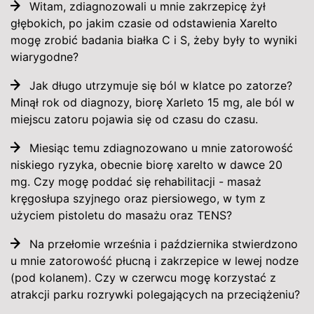
Witam, zdiagnozowali u mnie zakrzepicę żył
głębokich, po jakim czasie od odstawienia Xarelto
mogę zrobić badania białka C i S, żeby były to wyniki
wiarygodne?
Jak długo utrzymuje się ból w klatce po zatorze?
Minął rok od diagnozy, biorę Xarleto 15 mg, ale ból w
miejscu zatoru pojawia się od czasu do czasu.
Miesiąc temu zdiagnozowano u mnie zatorowość
niskiego ryzyka, obecnie biorę xarelto w dawce 20
mg. Czy mogę poddać się rehabilitacji - masaż
kręgosłupa szyjnego oraz piersiowego, w tym z
użyciem pistoletu do masażu oraz TENS?
Na przełomie września i października stwierdzono
u mnie zatorowość płucną i zakrzepice w lewej nodze
(pod kolanem). Czy w czerwcu mogę korzystać z
atrakcji parku rozrywki polegających na przeciążeniu?