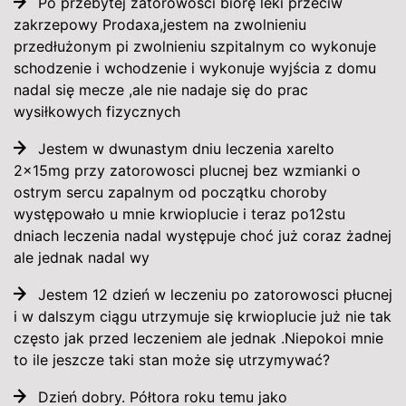
Po przebytej zatorowosci biorę leki przeciw
zakrzepowy Prodaxa,jestem na zwolnieniu
przedłużonym pi zwolnieniu szpitalnym co wykonuje
schodzenie i wchodzenie i wykonuje wyjścia z domu
nadal się mecze ,ale nie nadaje się do prac
wysiłkowych fizycznych
Jestem w dwunastym dniu leczenia xarelto
2x15mg przy zatorowosci plucnej bez wzmianki o
ostrym sercu zapalnym od początku choroby
występowało u mnie krwioplucie i teraz po12stu
dniach leczenia nadal występuje choć już coraz żadnej
ale jednak nadal wy
Jestem 12 dzień w leczeniu po zatorowosci płucnej
i w dalszym ciągu utrzymuje się krwioplucie już nie tak
często jak przed leczeniem ale jednak .Niepokoi mnie
to ile jeszcze taki stan może się utrzymywać?
Dzień dobry. Półtora roku temu jako