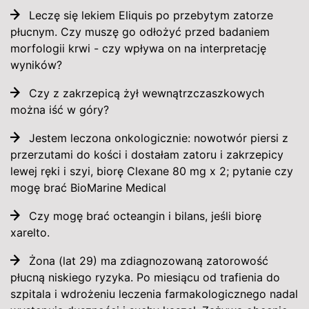
Leczę się lekiem Eliquis po przebytym zatorze
płucnym. Czy muszę go odłożyć przed badaniem
morfologii krwi - czy wpływa on na interpretację
wyników?
Czy z zakrzepicą żył wewnątrzczaszkowych
można iść w góry?
Jestem leczona onkologicznie: nowotwór piersi z
przerzutami do kości i dostałam zatoru i zakrzepicy
lewej ręki i szyi, biorę Clexane 80 mg x 2; pytanie czy
mogę brać BioMarine Medical
Czy mogę brać octeangin i bilans, jeśli biorę
xarelto.
Żona (lat 29) ma zdiagnozowaną zatorowość
płucną niskiego ryzyka. Po miesiącu od trafienia do
szpitala i wdrożeniu leczenia farmakologicznego nadal